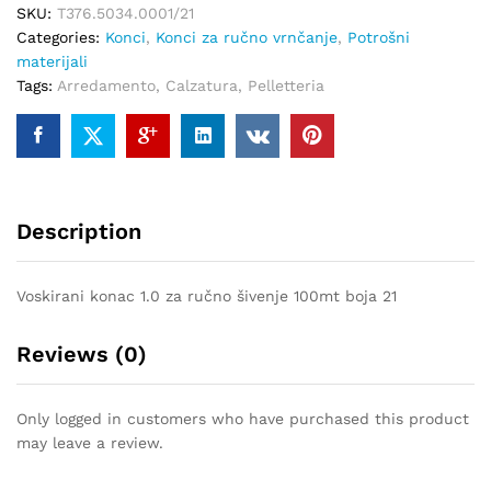
SKU:
T376.5034.0001/21
100mt
Categories:
Konci
,
Konci za ručno vrnčanje
,
Potrošni
boja
materijali
21
Tags:
Arredamento
,
Calzatura
,
Pelletteria
quantity
Description
Voskirani konac 1.0 za ručno šivenje 100mt boja 21
Reviews (0)
Only logged in customers who have purchased this product
may leave a review.