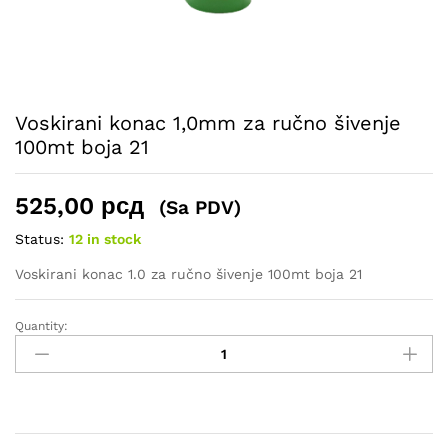
Voskirani konac 1,0mm za ručno šivenje
100mt boja 21
525,00
рсд
(Sa PDV)
Status:
12 in stock
Voskirani konac 1.0 za ručno šivenje 100mt boja 21
Quantity:
Voskirani
konac
1,0mm
za
ručno
šivenje