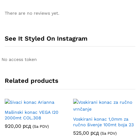
There are no reviews yet.
See It Styled On Instagram
No access token
Related products
Mašinski konac VEGA I20
2000mt COL.308
Voskirani konac 1,0mm za
ručno šivenje 100mt boja 23
920,00
рсд
(Sa PDV)
525,00
рсд
(Sa PDV)