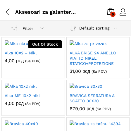
Aksesoari za galanteriju
0
Default sorting
Filter
Out Of Stock
Alka 10×2 – Nikl
ALKA BRISE 24 ANELLO
PIATTO NIKEL
4,00
рсд
(Sa PDV)
STATICO+PROTEZIONE
31,00
рсд
(Sa PDV)
Alka ME 10×2 nikl
BRAVICA SERRATURA A
SCATTO 30X30
4,00
рсд
(Sa PDV)
679,00
рсд
(Sa PDV)