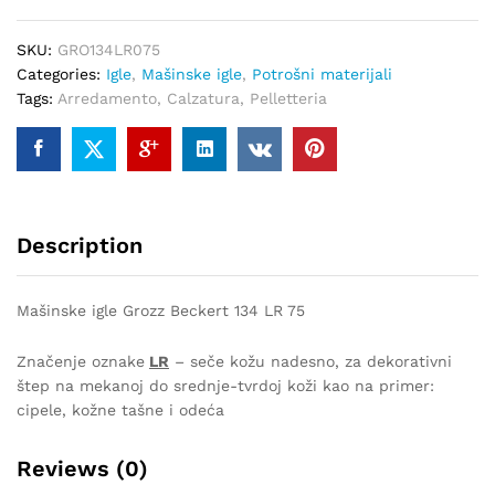
75
quantity
SKU:
GRO134LR075
Categories:
Igle
,
Mašinske igle
,
Potrošni materijali
Tags:
Arredamento
,
Calzatura
,
Pelletteria
Description
Mašinske igle Grozz Beckert 134 LR 75
Značenje oznake
LR
– seče kožu nadesno, za dekorativni
štep na mekanoj do srednje-tvrdoj koži kao na primer:
cipele, kožne tašne i odeća
Reviews (0)