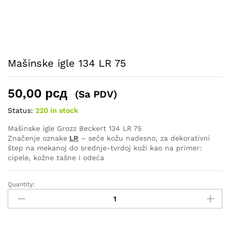
Mašinske igle 134 LR 75
50,00
рсд
(Sa PDV)
Status:
220 in stock
Mašinske igle Grozz Beckert 134 LR 75
Značenje oznake
LR
– seče kožu nadesno, za dekorativni
štep na mekanoj do srednje-tvrdoj koži kao na primer:
cipele, kožne tašne i odeća
Quantity:
Mašinske
igle
134
LR