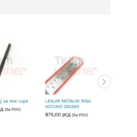
j sa dve rupe
LENJIR METALNI RIGA
Plastična
ACCIAIO 25X300
сд
267,00
р
(Sa PDV)
875,00
рсд
(Sa PDV)