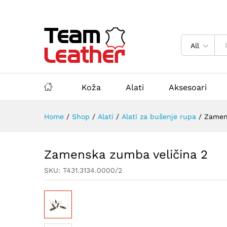
All
Koža
Alati
Aksesoari
Home
/
Shop
/
Alati
/
Alati za bušenje rupa
/
Zamen
Zamenska zumba veličina 2
SKU:
T431.3134.0000/2