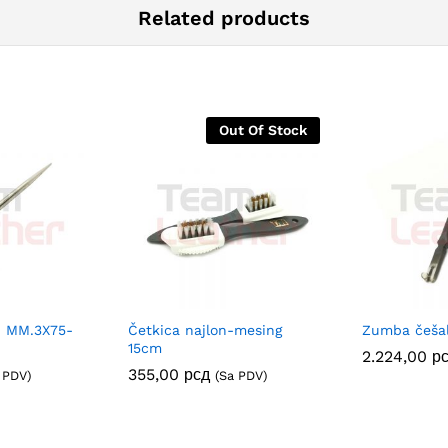
Related products
Out Of Stock
li MM.3X75-
Četkica najlon-mesing
Zumba češal
15cm
2.224,00
р
355,00
рсд
 PDV)
(Sa PDV)