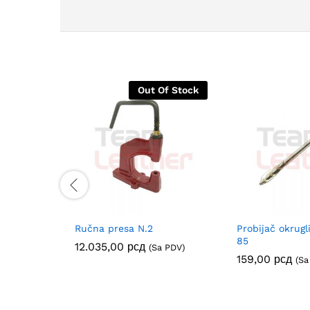
Out Of Stock
Ručna presa N.2
Probijač okrug
85
12.035,00
рсд
(Sa PDV)
159,00
рсд
(Sa