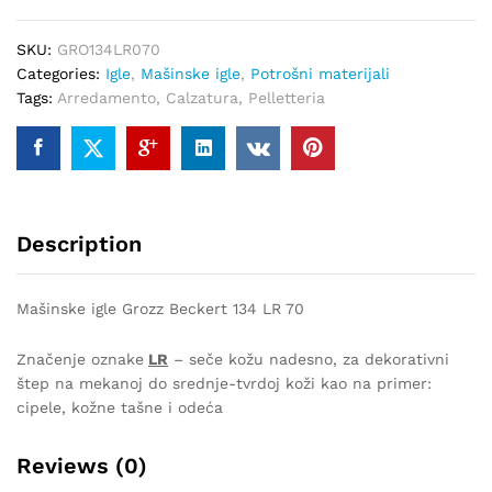
70
quantity
SKU:
GRO134LR070
Categories:
Igle
,
Mašinske igle
,
Potrošni materijali
Tags:
Arredamento
,
Calzatura
,
Pelletteria
Description
Mašinske igle Grozz Beckert 134 LR 70
Značenje oznake
LR
– seče kožu nadesno, za dekorativni
štep na mekanoj do srednje-tvrdoj koži kao na primer:
cipele, kožne tašne i odeća
Reviews (0)