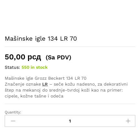
Mašinske igle 134 LR 70
50,00
рсд
(Sa PDV)
Status:
550 in stock
Mašinske igle Grozz Beckert 134 LR 70
Značenje oznake
LR
– seče kožu nadesno, za dekorativni
štep na mekanoj do srednje-tvrdoj koži kao na primer:
cipele, kožne tašne i odeća
Quantity:
Mašinske
igle
134
LR