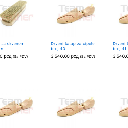
 sa drvenom
Drveni kalup za cipele
Drveni 
om
broj 40
broj 41
00
00
рсд
рсд
3.540,00
3.540,00
рсд
рсд
3.540
3.540
(Sa PDV)
(Sa PDV)