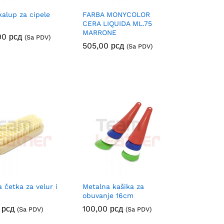
kalup za cipele
FARBA MONYCOLOR
CERA LIQUIDA ML.75
MARRONE
,00
,00
рсд
рсд
(Sa PDV)
505,00
505,00
рсд
рсд
(Sa PDV)
četka za velur i
Metalna kašika za
obuvanje 16cm
0
0
рсд
рсд
100,00
100,00
рсд
рсд
(Sa PDV)
(Sa PDV)