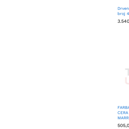
Drven
broj 
3.54
3.54
FARB
CERA 
MARR
505,
505,