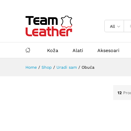
All
Koža
Alati
Aksesoari
Home
/
Shop
/
Uradi sam
/
Obuća
12
Pro