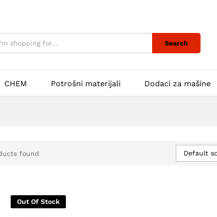
Search
CHEM
Potrošni materijali
Dodaci za mašine
Default so
ducts found
Out Of Stock