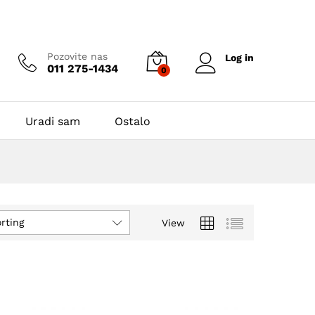
Pozovite nas
Log in
011 275-1434
0
Uradi sam
Ostalo
rting
View