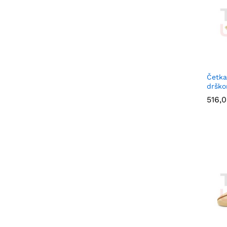
Četka
dršk
516,
516,