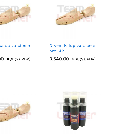
kalup za cipele
Drveni kalup za cipele
broj 42
,00
,00
рсд
рсд
3.540,00
3.540,00
рсд
рсд
(Sa PDV)
(Sa PDV)