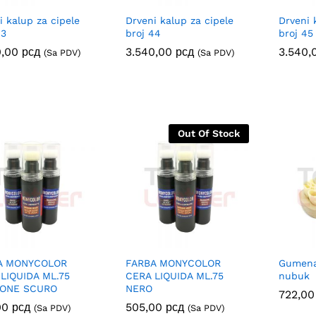
i kalup za cipele
Drveni kalup za cipele
Drveni 
43
broj 44
broj 45
0,00
0,00
рсд
рсд
3.540,00
3.540,00
рсд
рсд
3.540
3.540
(Sa PDV)
(Sa PDV)
Out Of Stock
A MONYCOLOR
FARBA MONYCOLOR
Gumena 
LIQUIDA ML.75
CERA LIQUIDA ML.75
nubuk
ONE SCURO
NERO
722,0
722,0
00
00
рсд
рсд
505,00
505,00
рсд
рсд
(Sa PDV)
(Sa PDV)