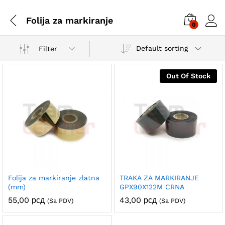
Folija za markiranje
0
Default sorting
Filter
Out Of Stock
Folija za markiranje zlatna
TRAKA ZA MARKIRANJE
(mm)
GPX90X122M CRNA
55,00
рсд
43,00
рсд
(Sa PDV)
(Sa PDV)