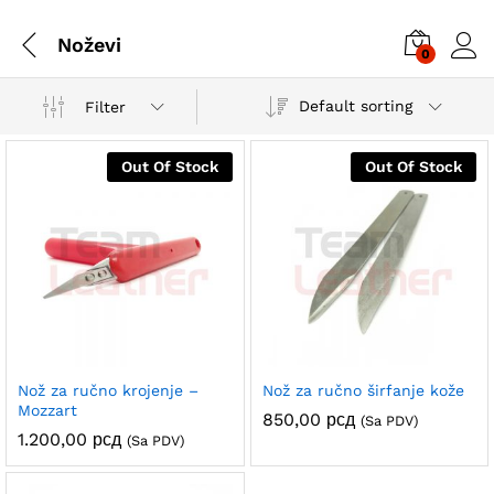
Noževi
0
Default sorting
Filter
Out Of Stock
Out Of Stock
Nož za ručno krojenje –
Nož za ručno širfanje kože
Mozzart
850,00
рсд
(Sa PDV)
1.200,00
рсд
(Sa PDV)