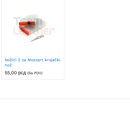
Nožići 2 za Mozzart krojački
nož
55,00
рсд
(Sa PDV)